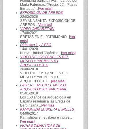
Fotografía participativa impartido por
Marta Fabregas. (Precio: 6€ - Plazas
limitadas)...
[Ver más]
EXPOSICIÓN DE ARREOS
28/03/2026
SEMANA SANTA. EXPOSICIÓN DE
ARREOS...
[Ver más]
VIDEO ONDAREZAIN
17/09/2021
ERETAS EN EL PATRIMONIO...
[Ver
más]
Didactica 1 y 2 ESO
14/01/2020
Nueva Unidad Didáctica...
[Ver más]
VIDEO DE LOS PANELES DEL
MUSEO Y YACIMIENTO
ARQUEOLÓGICO
30/06/2018
VIDEO DE LOS PANELES DEL
MUSEO Y YACIMIENTO
ARQUEOLÓGICO...
[Ver más]
LAS ERETAS EN EL MUSEO
ARQUEOLÓGICO NACIONAL
05/01/2018
Los 150 años de arqueología en
España reseñan a las Eretas de
Berbinzana...
[Ver más]
KAMISHIBAI EUSKERA E INGLÉS
04/08/2017
Kamishibai en euskera e inglés...
[Ver más]
FICHAS DIDACTICAS DE