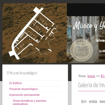
Museo y Ya
Inform
La vi
El Museo Arqueológico
Ruta:
Inicio
>>
El
El Edificio
Galería de I
Proyecto museológico
Exposición permanente
Áreas temáticas y paneles
En esta se
explicativos