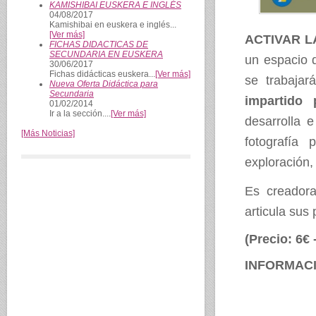
KAMISHIBAI EUSKERA E INGLÉS
04/08/2017
Kamishibai en euskera e inglés...
[Ver más]
ACTIVAR L
FICHAS DIDACTICAS DE
SECUNDARIA EN EUSKERA
un espacio d
30/06/2017
Fichas didácticas euskera...
[Ver más]
se trabajar
Nueva Oferta Didáctica para
Secundaria
impartido
01/02/2014
Ir a la sección....
[Ver más]
desarrolla 
[Más Noticias]
fotografía 
exploración,
Es creador
articula sus 
(Precio: 6€ 
INFORMACI