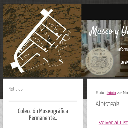
Museo y Ya
Inform
La vi
Noticias
Ruta:
Inicio
>> Not
Albisteak
Colección Museográfica
Permanente..
Volver al Lis