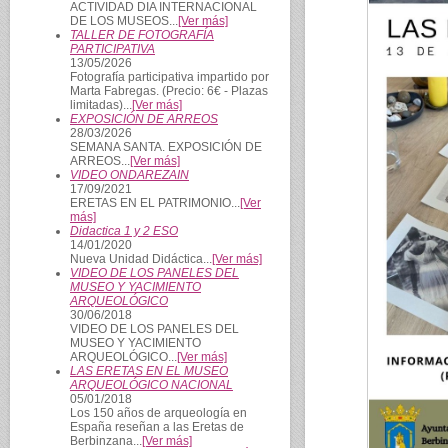
ACTIVIDAD DIA INTERNACIONAL
DE LOS MUSEOS...
[Ver más]
TALLER DE FOTOGRAFÍA
PARTICIPATIVA
13/05/2026
Fotografía participativa impartido por
Marta Fabregas. (Precio: 6€ - Plazas
limitadas)...
[Ver más]
EXPOSICIÓN DE ARREOS
28/03/2026
SEMANA SANTA. EXPOSICIÓN DE
ARREOS...
[Ver más]
VIDEO ONDAREZAIN
17/09/2021
ERETAS EN EL PATRIMONIO...
[Ver
más]
Didactica 1 y 2 ESO
14/01/2020
Nueva Unidad Didáctica...
[Ver más]
VIDEO DE LOS PANELES DEL
MUSEO Y YACIMIENTO
ARQUEOLÓGICO
30/06/2018
VIDEO DE LOS PANELES DEL
MUSEO Y YACIMIENTO
ARQUEOLÓGICO...
[Ver más]
LAS ERETAS EN EL MUSEO
ARQUEOLÓGICO NACIONAL
05/01/2018
Los 150 años de arqueología en
España reseñan a las Eretas de
Berbinzana...
[Ver más]