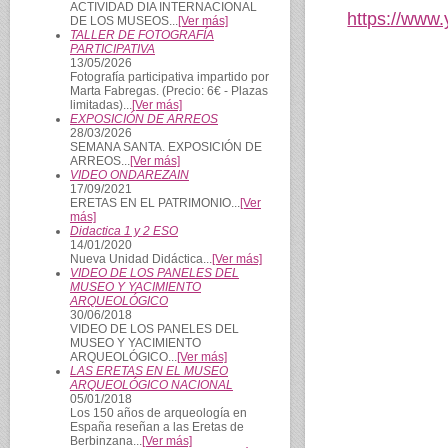
ACTIVIDAD DIA INTERNACIONAL
https://www
DE LOS MUSEOS...
[Ver más]
TALLER DE FOTOGRAFÍA
PARTICIPATIVA
13/05/2026
Fotografía participativa impartido por
Marta Fabregas. (Precio: 6€ - Plazas
limitadas)...
[Ver más]
EXPOSICIÓN DE ARREOS
28/03/2026
SEMANA SANTA. EXPOSICIÓN DE
ARREOS...
[Ver más]
VIDEO ONDAREZAIN
17/09/2021
ERETAS EN EL PATRIMONIO...
[Ver
más]
Didactica 1 y 2 ESO
14/01/2020
Nueva Unidad Didáctica...
[Ver más]
VIDEO DE LOS PANELES DEL
MUSEO Y YACIMIENTO
ARQUEOLÓGICO
30/06/2018
VIDEO DE LOS PANELES DEL
MUSEO Y YACIMIENTO
ARQUEOLÓGICO...
[Ver más]
LAS ERETAS EN EL MUSEO
ARQUEOLÓGICO NACIONAL
05/01/2018
Los 150 años de arqueología en
España reseñan a las Eretas de
Berbinzana...
[Ver más]