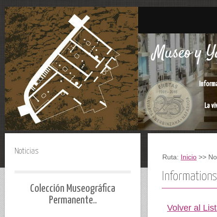
Museo y Ya
Inform
La vi
Noticias
Ruta:
Inicio
>> Not
Informations
Colección Museográfica
Permanente..
Volver al Lis