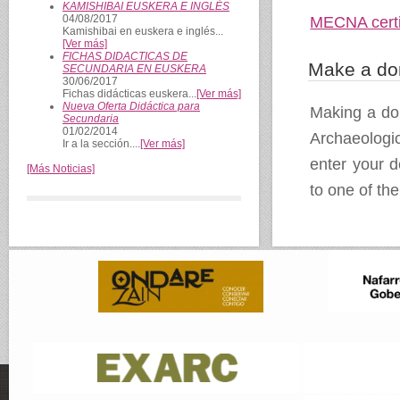
KAMISHIBAI EUSKERA E INGLÉS
04/08/2017
MECNA certi
Kamishibai en euskera e inglés...
[Ver más]
FICHAS DIDACTICAS DE
Make a do
SECUNDARIA EN EUSKERA
30/06/2017
Fichas didácticas euskera...
[Ver más]
Nueva Oferta Didáctica para
Making a do
Secundaria
01/02/2014
Archaeologic
Ir a la sección....
[Ver más]
enter your d
[Más Noticias]
to one of th