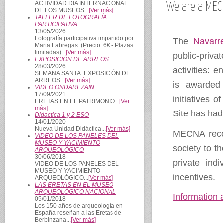
ACTIVIDAD DIA INTERNACIONAL
We are a MEC
DE LOS MUSEOS...
[Ver más]
TALLER DE FOTOGRAFÍA
PARTICIPATIVA
13/05/2026
Fotografía participativa impartido por
The
Navarr
Marta Fabregas. (Precio: 6€ - Plazas
limitadas)...
[Ver más]
public-priva
EXPOSICIÓN DE ARREOS
28/03/2026
activities: 
SEMANA SANTA. EXPOSICIÓN DE
ARREOS...
[Ver más]
is awarded
VIDEO ONDAREZAIN
17/09/2021
initiatives 
ERETAS EN EL PATRIMONIO...
[Ver
más]
Site has had 
Didactica 1 y 2 ESO
14/01/2020
Nueva Unidad Didáctica...
[Ver más]
MECNA recog
VIDEO DE LOS PANELES DEL
MUSEO Y YACIMIENTO
society to t
ARQUEOLÓGICO
30/06/2018
private indi
VIDEO DE LOS PANELES DEL
MUSEO Y YACIMIENTO
incentives.
ARQUEOLÓGICO...
[Ver más]
LAS ERETAS EN EL MUSEO
ARQUEOLÓGICO NACIONAL
Information 
05/01/2018
Los 150 años de arqueología en
España reseñan a las Eretas de
Berbinzana...
[Ver más]