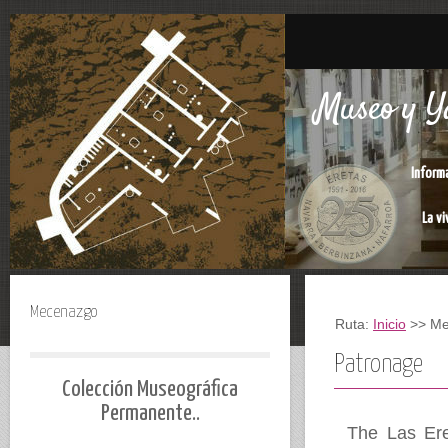
Museo y Ya
Inform
La vi
Mecenazgo
Ruta:
Inicio
>> Me
Patronage
Colección Museográfica
Permanente..
The Las Er