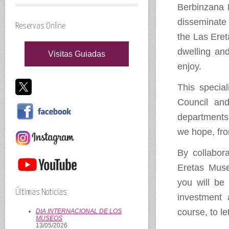
Berbinzana L
disseminate 
Reservas Online
the Las Eret
dwelling an
Visitas Guiadas
enjoy.
This specia
Council and
departments,
we hope, from
By collabor
Eretas Muse
you will be
Últimas Noticias
investment 
course, to le
DIA INTERNACIONAL DE LOS
MUSEOS
13/05/2026