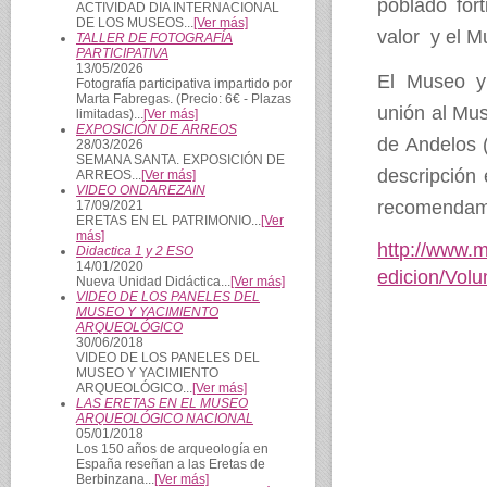
poblado fort
ACTIVIDAD DIA INTERNACIONAL
DE LOS MUSEOS...
[Ver más]
valor y el M
TALLER DE FOTOGRAFÍA
PARTICIPATIVA
13/05/2026
El Museo y 
Fotografía participativa impartido por
Marta Fabregas. (Precio: 6€ - Plazas
unión al Mu
limitadas)...
[Ver más]
EXPOSICIÓN DE ARREOS
de Andelos 
28/03/2026
SEMANA SANTA. EXPOSICIÓN DE
descripción
ARREOS...
[Ver más]
VIDEO ONDAREZAIN
recomendamo
17/09/2021
ERETAS EN EL PATRIMONIO...
[Ver
más]
http://www.m
Didactica 1 y 2 ESO
14/01/2020
edicion/Vol
Nueva Unidad Didáctica...
[Ver más]
VIDEO DE LOS PANELES DEL
MUSEO Y YACIMIENTO
ARQUEOLÓGICO
30/06/2018
VIDEO DE LOS PANELES DEL
MUSEO Y YACIMIENTO
ARQUEOLÓGICO...
[Ver más]
LAS ERETAS EN EL MUSEO
ARQUEOLÓGICO NACIONAL
05/01/2018
Los 150 años de arqueología en
España reseñan a las Eretas de
Berbinzana...
[Ver más]