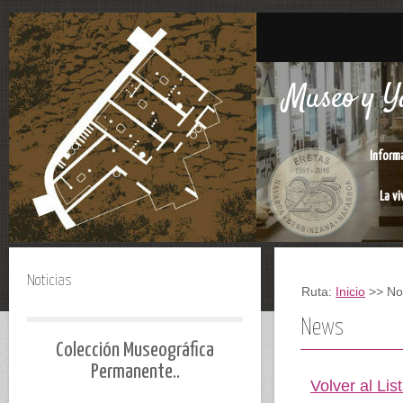
Museo y Ya
Inform
La vi
Noticias
Ruta:
Inicio
>> Not
News
Colección Museográfica
Permanente..
Volver al Lis