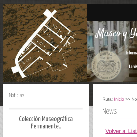
Museo y Ya
Inform
La vi
Noticias
Ruta:
Inicio
>> Not
News
Colección Museográfica
Permanente..
Volver al Lis