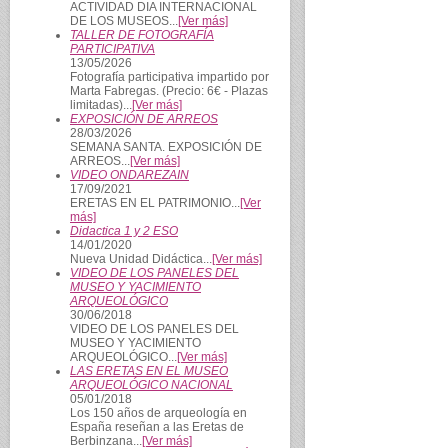
ACTIVIDAD DIA INTERNACIONAL
DE LOS MUSEOS...
[Ver más]
TALLER DE FOTOGRAFÍA
PARTICIPATIVA
13/05/2026
Fotografía participativa impartido por
Marta Fabregas. (Precio: 6€ - Plazas
limitadas)...
[Ver más]
EXPOSICIÓN DE ARREOS
28/03/2026
SEMANA SANTA. EXPOSICIÓN DE
ARREOS...
[Ver más]
VIDEO ONDAREZAIN
17/09/2021
ERETAS EN EL PATRIMONIO...
[Ver
más]
Didactica 1 y 2 ESO
14/01/2020
Nueva Unidad Didáctica...
[Ver más]
VIDEO DE LOS PANELES DEL
MUSEO Y YACIMIENTO
ARQUEOLÓGICO
30/06/2018
VIDEO DE LOS PANELES DEL
MUSEO Y YACIMIENTO
ARQUEOLÓGICO...
[Ver más]
LAS ERETAS EN EL MUSEO
ARQUEOLÓGICO NACIONAL
05/01/2018
Los 150 años de arqueología en
España reseñan a las Eretas de
Berbinzana...
[Ver más]