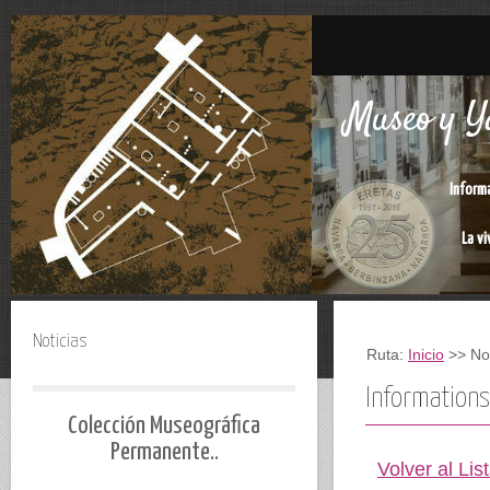
Museo y Ya
Inform
La vi
Noticias
Ruta:
Inicio
>> Not
Informations
Colección Museográfica
Permanente..
Volver al Lis