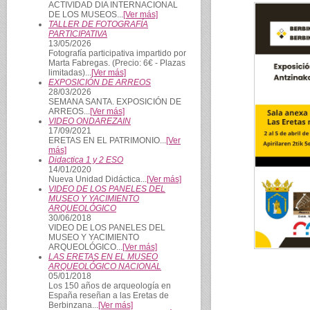
ACTIVIDAD DIA INTERNACIONAL
DE LOS MUSEOS...
[Ver más]
TALLER DE FOTOGRAFÍA
PARTICIPATIVA
13/05/2026
Fotografía participativa impartido por
Marta Fabregas. (Precio: 6€ - Plazas
limitadas)...
[Ver más]
EXPOSICIÓN DE ARREOS
28/03/2026
SEMANA SANTA. EXPOSICIÓN DE
ARREOS...
[Ver más]
VIDEO ONDAREZAIN
17/09/2021
ERETAS EN EL PATRIMONIO...
[Ver
más]
Didactica 1 y 2 ESO
14/01/2020
Nueva Unidad Didáctica...
[Ver más]
VIDEO DE LOS PANELES DEL
MUSEO Y YACIMIENTO
ARQUEOLÓGICO
30/06/2018
VIDEO DE LOS PANELES DEL
MUSEO Y YACIMIENTO
ARQUEOLÓGICO...
[Ver más]
LAS ERETAS EN EL MUSEO
ARQUEOLÓGICO NACIONAL
05/01/2018
Los 150 años de arqueología en
España reseñan a las Eretas de
Berbinzana...
[Ver más]